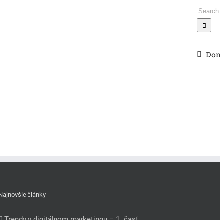
Search
for:
Do
Najnovšie články
Trendy v digitálnom marketingu – 1. časť