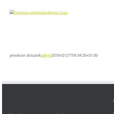
Skip
to
content
prieskum dotazník
admin
2018-02-27T09:34:20+01:00