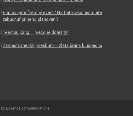
Pripravujete firemný event? Na tieto veci nesmiete
zabudnúť pri jeho plánovaní!
Teambuilding – prečo je dôležitý?
Zamestnanecký prieskum – zlatá brána k úspechu
ed by Essence communications