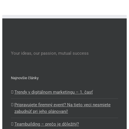
Your ideas, our passion, mutual success
Najnovšie články
Trendy v digitálnom marketingu – 1. časť
Pripravujete firemný event? Na tieto veci nesmiete
zabudnúť pri jeho plánovaní!
Teambuilding – prečo je dôležitý?