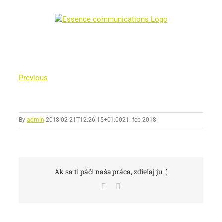
Skip
to
content
Previous
By
admin
|
2018-02-21T12:26:15+01:00
21. feb 2018
|
Ak sa ti páči naša práca, zdieľaj ju :)
Facebook
Email