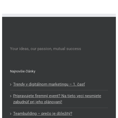
Your ideas, our passion, mutual success
Najnovšie články
Trendy v digitálnom marketingu – 1. časť
Pripravujete firemný event? Na tieto veci nesmiete
zabudnúť pri jeho plánovaní!
Teambuilding – prečo je dôležitý?