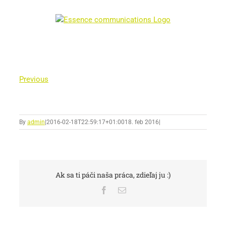
Skip
to
content
Previous
By
admin
|
2016-02-18T22:59:17+01:00
18. feb 2016
|
Ak sa ti páči naša práca, zdieľaj ju :)
Facebook
Email