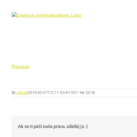
Skip
to
content
Previous
By
admin
|
2018-02-07T12:11:32+01:00
7. feb 2018
|
Ak sa ti páči naša práca, zdieľaj ju :)