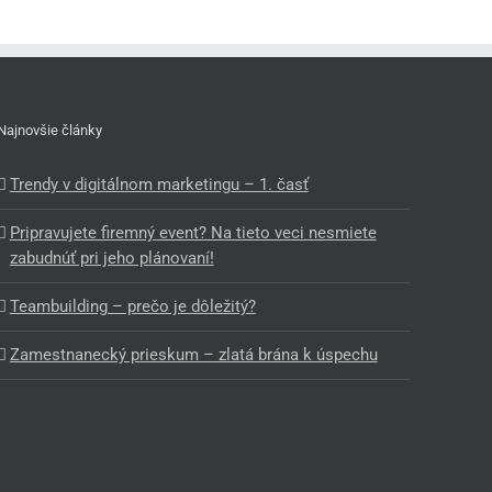
Najnovšie články
Trendy v digitálnom marketingu – 1. časť
Pripravujete firemný event? Na tieto veci nesmiete
zabudnúť pri jeho plánovaní!
Teambuilding – prečo je dôležitý?
Zamestnanecký prieskum – zlatá brána k úspechu