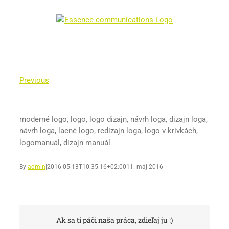
Skip
to
content
Previous
moderné logo, logo, logo dizajn, návrh loga, dizajn loga,
návrh loga, lacné logo, redizajn loga, logo v krivkách,
logomanuál, dizajn manuál
By
admin
|
2016-05-13T10:35:16+02:00
11. máj 2016
|
Ak sa ti páči naša práca, zdieľaj ju :)