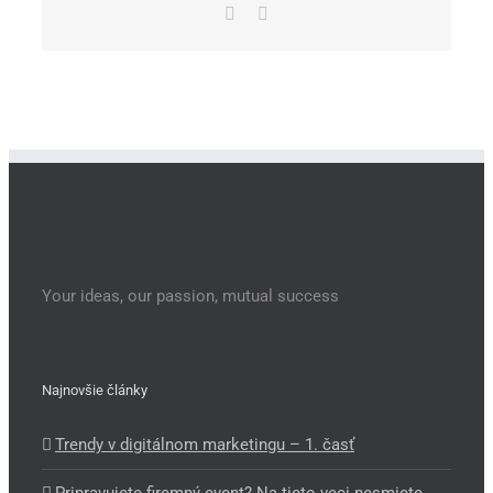
Facebook
Email
Your ideas, our passion, mutual success
Najnovšie články
Trendy v digitálnom marketingu – 1. časť
Pripravujete firemný event? Na tieto veci nesmiete