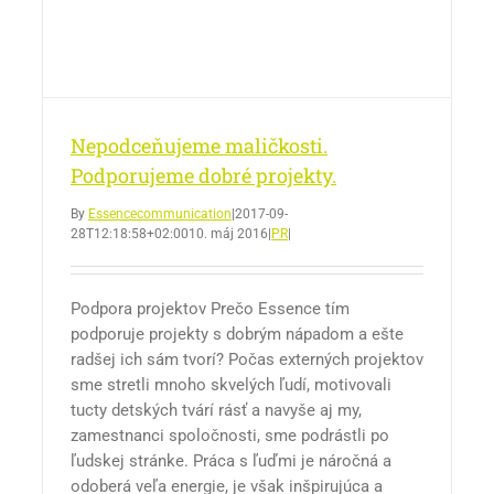
Nepodceňujeme maličkosti.
Podporujeme dobré projekty.
By
Essencecommunication
|
2017-09-
28T12:18:58+02:00
10. máj 2016
|
PR
|
Podpora projektov Prečo Essence tím
podporuje projekty s dobrým nápadom a ešte
radšej ich sám tvorí? Počas externých projektov
sme stretli mnoho skvelých ľudí, motivovali
tucty detských tvárí rásť a navyše aj my,
zamestnanci spoločnosti, sme podrástli po
ľudskej stránke. Práca s ľuďmi je náročná a
odoberá veľa energie, je však inšpirujúca a