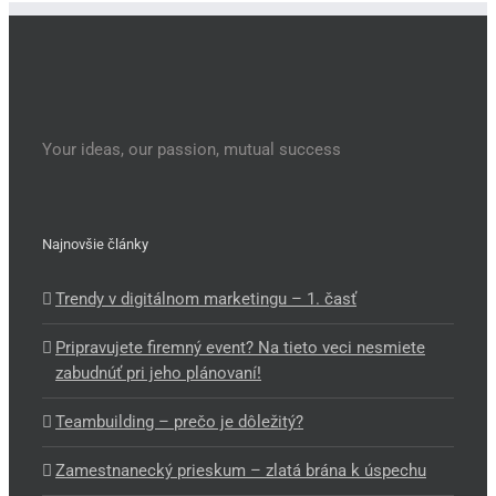
Your ideas, our passion, mutual success
Najnovšie články
Trendy v digitálnom marketingu – 1. časť
Pripravujete firemný event? Na tieto veci nesmiete
zabudnúť pri jeho plánovaní!
Teambuilding – prečo je dôležitý?
Zamestnanecký prieskum – zlatá brána k úspechu