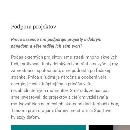
Podpora projektov
Prečo Essence tím podporuje projekty s dobrým
nápadom a ešte radšej ich sám tvorí?
Počas externých projektov sme stretli mnoho skvelých
ľudí, motivovali tucty detských tvárí rásť a navyše aj my,
zamestnanci spoločnosti, sme podrástli po ľudskej
stránke. Práca s ľuďmi je náročná a odoberá veľa
energie, je však inšpirujúca a prináša veľa
nezabudnuteľných momentov. Sme radi, že nás čas
sme investovali do projektov s cieľom vzdelávať a
motivovať tých najmenších ako napríklad: Klobúčik hop,
Tancom proti drogám, Úsmev pre strom či Športové
hviezdy deťom.