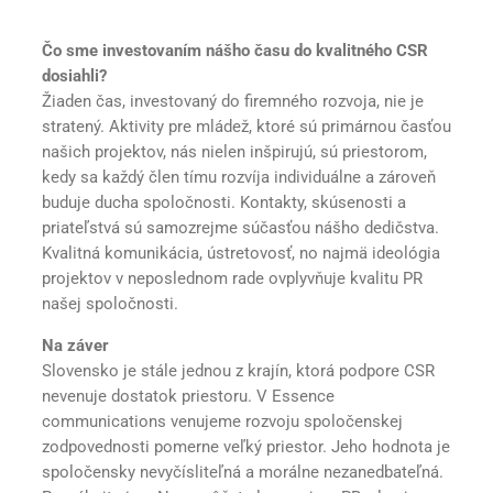
Čo sme investovaním nášho času do kvalitného CSR
dosiahli?
Žiaden čas, investovaný do firemného rozvoja, nie je
stratený. Aktivity pre mládež, ktoré sú primárnou časťou
našich projektov, nás nielen inšpirujú, sú priestorom,
kedy sa každý člen tímu rozvíja individuálne a zároveň
buduje ducha spoločnosti. Kontakty, skúsenosti a
priateľstvá sú samozrejme súčasťou nášho dedičstva.
Kvalitná komunikácia, ústretovosť, no najmä ideológia
projektov v neposlednom rade ovplyvňuje kvalitu PR
našej spoločnosti.
Na záver
Slovensko je stále jednou z krajín, ktorá podpore CSR
nevenuje dostatok priestoru. V Essence
communications venujeme rozvoju spoločenskej
zodpovednosti pomerne veľký priestor. Jeho hodnota je
spoločensky nevyčísliteľná a morálne nezanedbateľná.