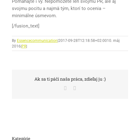
Pomáhajte i vy. Nepomôžete len svojmu PR, ale aj
svojmu pocitu a najmä tým, ktorí to ocenia –
minimálne úsmevom.
[/fusion_text]
By
Essencecommunication
|
2017-09-28T12:18:58+02:00
10. máj
2016
|
PR
|
Ak sa ti páči naša práca, zdieľaj ju :)
Facebook
Email
Kategórie