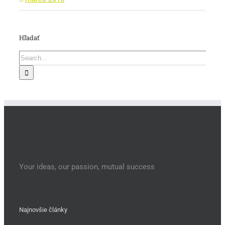
Hľadať
Search
for:
Your ideas, our passion, mutual success
Najnovšie články