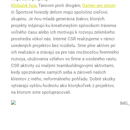
Klobúčik hop
, Tancom proti drogám,
Úsmev pre strom
či Športové hviezdy deťom majú spoločnú cieľovú
skupinu. Je ňou mladá generácia žiakov, ktorých
projekty inšpirujú ku kreatívnejším spôsobom trávenia
voľného času alebo ich motivujú k rozvoju zelenšieho
prostredia vôkol nás. Interné CSR realizujeme v rámci
uvedených projektov bez rozdielu. Sme plne aktívni pri
ich realizácii a stávajú sa pre nás možnosťou firemného
rozvoja, utužovania vzťahov vo firme a osobného rastu.
CSR aktivity sú malými teambuildingovými aktivitami,
kedy spoznávame samých seba a zároveň našich
klientov z iného, neformálneho pohľadu. Dobré skutky
vytvárajú vyššiu hodnotu ako ktorýkoľvek z projektov,
na ktorom sme spolupracovali.