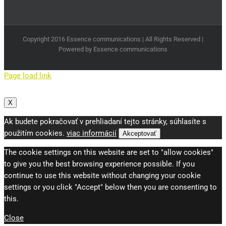
Copyright 2016 Essence communications | All Rights Reserved |
Powered by Essence communications
Page load link
X
Ak budete pokračovať v prehliadaní tejto stránky, súhlasíte s
použitím cookies.
viac informácií
Akceptovať
The cookie settings on this website are set to "allow cookies"
to give you the best browsing experience possible. If you
continue to use this website without changing your cookie
settings or you click "Accept" below then you are consenting to
this.
Close