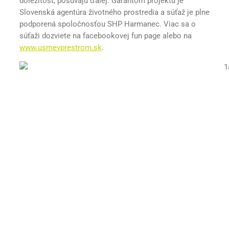
dôležitosť, posúvajú ďalej. Garantom projektu je
Slovenská agentúra životného prostredia a súťaž je plne
podporená spoločnosťou SHP Harmanec. Viac sa o
súťaži dozviete na facebookovej fun page alebo na
www.usmevprestrom.sk
.