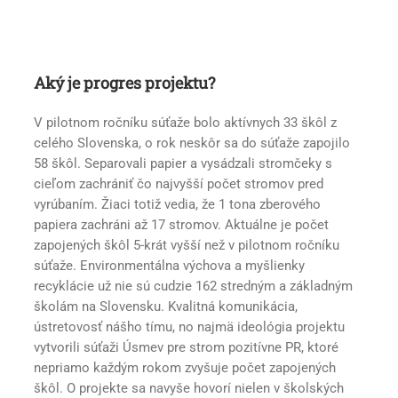
Aký je progres projektu?
V pilotnom ročníku súťaže bolo aktívnych 33 škôl z
celého Slovenska, o rok neskôr sa do súťaže zapojilo
58 škôl. Separovali papier a vysádzali stromčeky s
cieľom zachrániť čo najvyšší počet stromov pred
vyrúbaním. Žiaci totiž vedia, že 1 tona zberového
papiera zachráni až 17 stromov. Aktuálne je počet
zapojených škôl 5-krát vyšší než v pilotnom ročníku
súťaže. Environmentálna výchova a myšlienky
recyklácie už nie sú cudzie 162 stredným a základným
školám na Slovensku. Kvalitná komunikácia,
ústretovosť nášho tímu, no najmä ideológia projektu
vytvorili súťaži Úsmev pre strom pozitívne PR, ktoré
nepriamo každým rokom zvyšuje počet zapojených
škôl. O projekte sa navyše hovorí nielen v školských