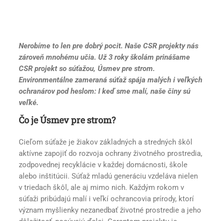
Nerobíme to len pre dobrý pocit. Naše CSR projekty nás
zároveň mnohému učia. Už 3 roky školám prinášame
CSR projekt so súťažou, Úsmev pre strom.
Environmentálne zameraná súťaž spája malých i veľkých
ochranárov pod heslom: I keď sme malí, naše činy sú
veľké.
Čo je Úsmev pre strom?
Cieľom súťaže je žiakov základných a stredných škôl
aktívne zapojiť do rozvoja ochrany životného prostredia,
zodpovednej recyklácie v každej domácnosti, škole
alebo inštitúcii. Súťaž mladú generáciu vzdeláva nielen
v triedach škôl, ale aj mimo nich. Každým rokom v
súťaži pribúdajú malí i veľkí ochrancovia prírody, ktorí
význam myšlienky nezanedbať životné prostredie a jeho