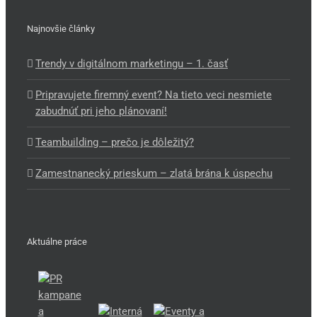
Najnovšie články
Trendy v digitálnom marketingu – 1. časť
Pripravujete firemný event? Na tieto veci nesmiete
zabudnúť pri jeho plánovaní!
Teambuilding – prečo je dôležitý?
Zamestnanecký prieskum – zlatá brána k úspechu
Aktuálne práce