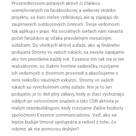
Prostredníctvom pútavých aktivít či článkov,
uverejňovaných na facebookovej a webovej stránke
projektu, sa žiaci nielen vzdelávajú, ale aj zapájajú do
zaujímavých outdoorových činností. Svoje vedomosti
tak aplikujú v praxi. Na sociálnych sieťach nám narastá
počet fanúšikov aj vďaka pravidelným mesačným
súťažiam. Do všetkých aktivít súťaže, ako aj finálneho
podujatia Stromy vo vašich rukách, sa navyše zapájame
ako tím pravidelne každý rok. Essence tím tak nie je len
realizátorom, so žiakmi tvoríme sadeničky, rozvíjame
ich vedomosti o životnom prostredí a absolvujeme s
nimi niekoľko náučných exkurzií. Stromy vo vašich
rukách sú vyvrcholením celej súťaže. Nie je to len
podujatie, je to deň plný zábavy, kedy si žiaci vychutnajú
oddych po celoročnom snažení a táto CSR aktivita je
malým teambuildingom, kedy rozvíjame ďalšie hodnoty
spoločnosti Essence communications. Veď, ako sa
lepšie buduje tímová spolupráca a radosť z toho, čo
robíme, ak nie pomocou druhým?