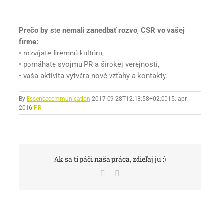
Prečo by ste nemali zanedbať rozvoj CSR vo vašej
firme:
• rozvíjate firemnú kultúru,
• pomáhate svojmu PR a širokej verejnosti,
• vaša aktivita vytvára nové vzťahy a kontakty.
By
Essencecommunication
|
2017-09-28T12:18:58+02:00
15. apr
2016
|
PR
|
Ak sa ti páči naša práca, zdieľaj ju :)
Facebook
Email