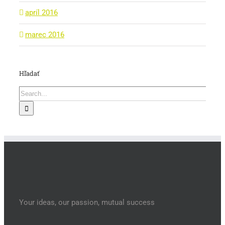
apríl 2016
marec 2016
Hľadať
Search
for:
Your ideas, our passion, mutual success